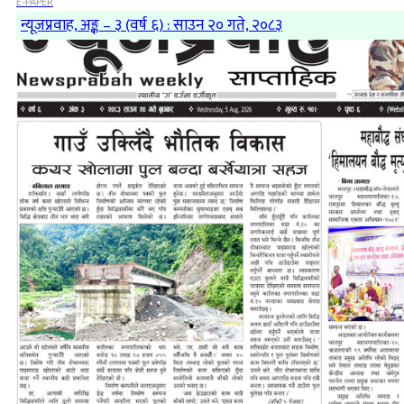
E-PAPER
न्यूजप्रवाह, अङ्क – ३ (वर्ष ६) : साउन २० गते, २०८३