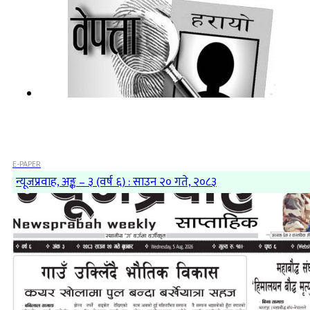
E-PAPER
न्यूजप्रवाह, अङ्क – ३ (वर्ष ६) : साउन २० गते, २०८३