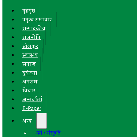
गृहपृष्ठ
प्रमुख समाचार
सम्पादकीय
राजनीति
खेलकुद
स्वास्थ्य
समाज
दुर्घटना
अपराध
विचार
अन्तर्वार्ता
E-Paper
अन्य
धर्म / संस्कृति