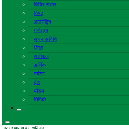
विचित्र संसार
विपद्
अन्तर्राष्ट्रिय
मनोरञ्जन
सूचना-प्रविधि
शिक्षा
राशीफल
आर्थिक
पर्यटन
देश
मौसम
भिडियो
२०८३ श्रावण २३, शनिबार