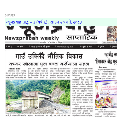
E-PAPER
न्यूजप्रवाह, अङ्क – ३ (वर्ष ६) : साउन २० गते, २०८३