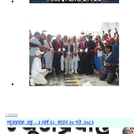
E-PAPER
न्यूजप्रवाह, अङ्क – ३ (वर्ष ६) : साउन २० गते, २०८३