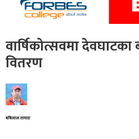
वार्षिकोत्सवमा देवघाट
वितरण
बबिलाल तामाङ