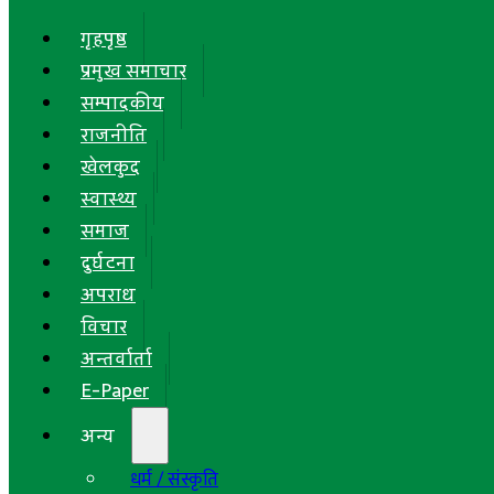
गृहपृष्ठ
प्रमुख समाचार
सम्पादकीय
राजनीति
खेलकुद
स्वास्थ्य
समाज
दुर्घटना
अपराध
विचार
अन्तर्वार्ता
E-Paper
अन्य
धर्म / संस्कृति