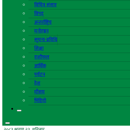
विचित्र संसार
विपद्
अन्तर्राष्ट्रिय
मनोरञ्जन
सूचना-प्रविधि
शिक्षा
राशीफल
आर्थिक
पर्यटन
देश
मौसम
भिडियो
२०८३ श्रावण २३, शनिबार