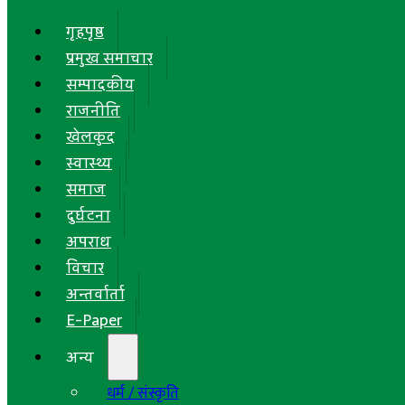
गृहपृष्ठ
प्रमुख समाचार
सम्पादकीय
राजनीति
खेलकुद
स्वास्थ्य
समाज
दुर्घटना
अपराध
विचार
अन्तर्वार्ता
E-Paper
अन्य
धर्म / संस्कृति