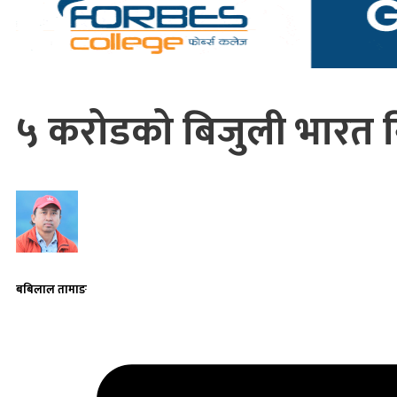
५ करोडको बिजुली भारत निर
बबिलाल तामाङ