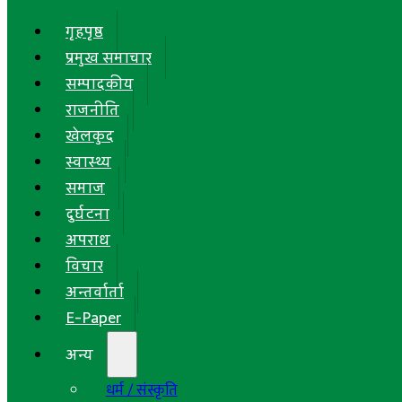
गृहपृष्ठ
प्रमुख समाचार
सम्पादकीय
राजनीति
खेलकुद
स्वास्थ्य
समाज
दुर्घटना
अपराध
विचार
अन्तर्वार्ता
E-Paper
अन्य
धर्म / संस्कृति