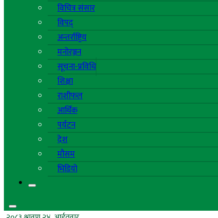
विचित्र संसार
विपद्
अन्तर्राष्ट्रिय
मनोरञ्जन
सूचना-प्रविधि
शिक्षा
राशीफल
आर्थिक
पर्यटन
देश
मौसम
भिडियो
२०८३ श्रावण २४, आईतवार