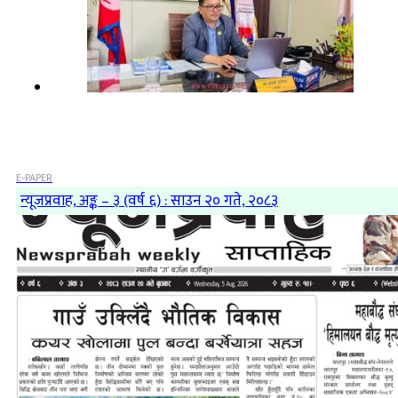
E-PAPER
न्यूजप्रवाह, अङ्क – ३ (वर्ष ६) : साउन २० गते, २०८३