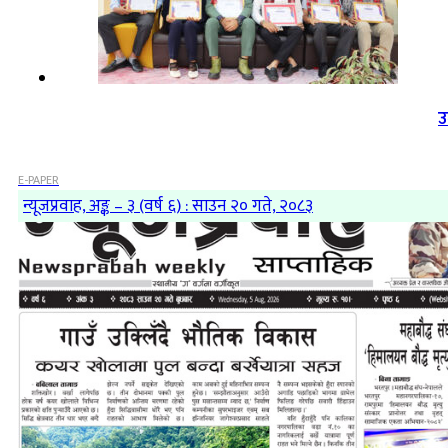
उ
E-PAPER
न्यूजप्रवाह, अङ्क – ३ (वर्ष ६) : साउन २० गते, २०८३