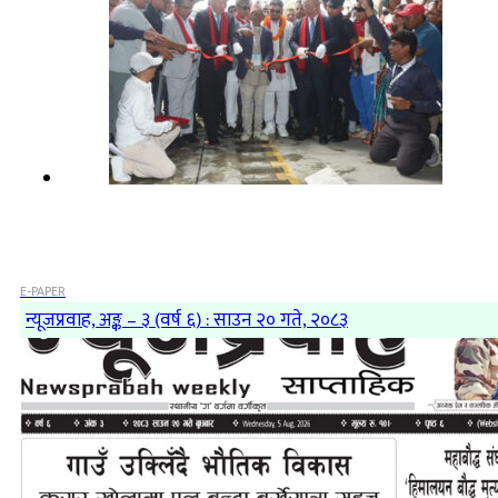
E-PAPER
न्यूजप्रवाह, अङ्क – ३ (वर्ष ६) : साउन २० गते, २०८३