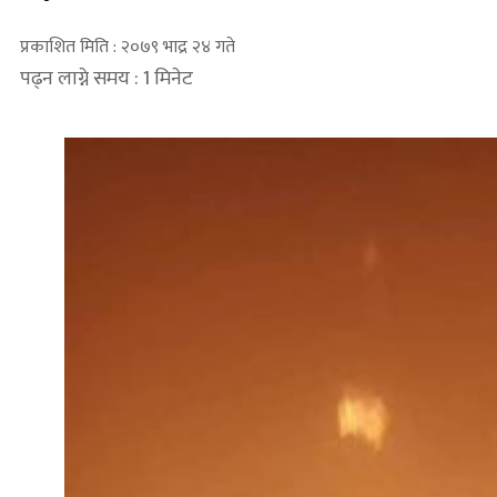
प्रकाशित मिति : २०७९ भाद्र २४ गते
पढ्न लाग्ने समय : 1 मिनेट