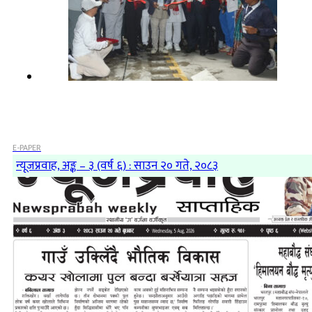
E-PAPER
न्यूजप्रवाह, अङ्क – ३ (वर्ष ६) : साउन २० गते, २०८३