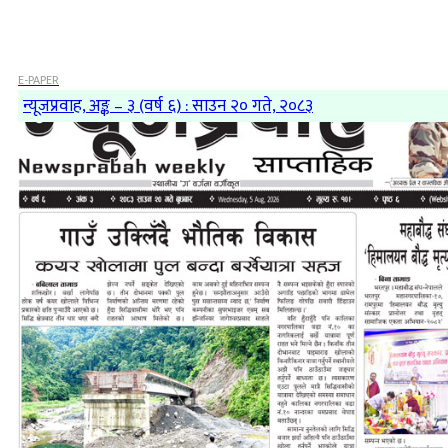
E-PAPER
न्यूजप्रवाह, अङ्क – ३ (वर्ष ६) : साउन २० गते, २०८३