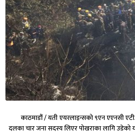
काठमाडौं / यती एयरलाइन्सको ९एन एएनसी एटीआ
दलका चार जना सदस्य लिएर पोखराका लागि उडेको य