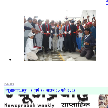
व
E-PAPER
न्यूजप्रवाह, अङ्क – ३ (वर्ष ६) : साउन २० गते, २०८३