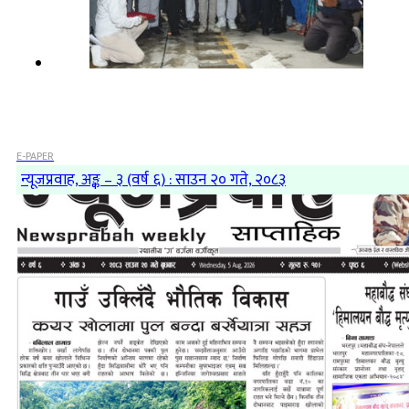
E-PAPER
न्यूजप्रवाह, अङ्क – ३ (वर्ष ६) : साउन २० गते, २०८३