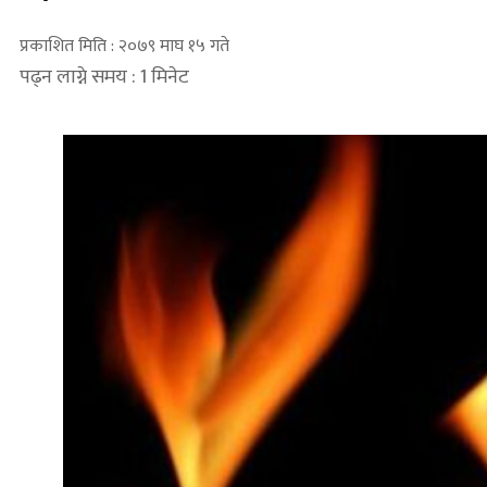
प्रकाशित मिति : २०७९ माघ १५ गते
पढ्न लाग्ने समय : 1 मिनेट