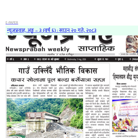
E-PAPER
न्यूजप्रवाह, अङ्क – ३ (वर्ष ६) : साउन २० गते, २०८३