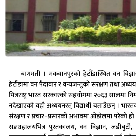
बागमती । मकवानपुरको हेटौँडास्थित वन विज्ञ
हेटौँडामा वन पैदावार र वन्यजन्तुको संरक्षण तथा अध
मित्रराष्ट्र भारत सरकारको सहयोगमा २०६३ सालमा न
नदेखाएको यहाँ अध्ययनरत् विद्यार्थी बताउँछन् । 
संरक्षण र प्रचार–प्रसारको अभावमा ओझेलमा परेको हो ।
सङग्रहालयभित्र पुस्तकालय, वन विज्ञान, जडीबु