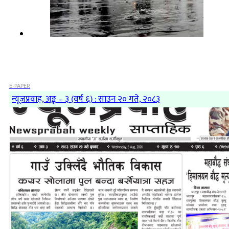
E-PAPER
न्यूजप्रवाह, अङ्क – ३ (वर्ष ६) : साउन २० गते, २०८३