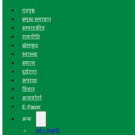
गृहपृष्ठ
प्रमुख समाचार
सम्पादकीय
राजनीति
खेलकुद
स्वास्थ्य
समाज
दुर्घटना
अपराध
विचार
अन्तर्वार्ता
E-Paper
अन्य
धर्म / संस्कृति