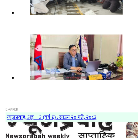
E-PAPER
न्यूजप्रवाह, अङ्क – ३ (वर्ष ६) : साउन २० गते, २०८३