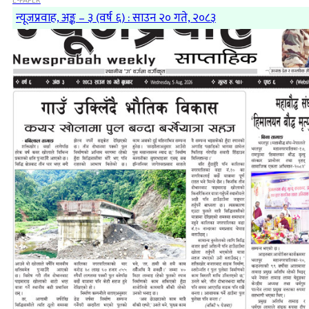
E-PAPER
न्यूजप्रवाह, अङ्क – ३ (वर्ष ६) : साउन २० गते, २०८३