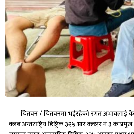
चितवन / चितवनमा भईरहेको रगत अभावलाई केहि हद
क्लब अन्तराष्ट्रिय डिष्ट्रिक ३२५ आर क्लष्टर नं ३ काप