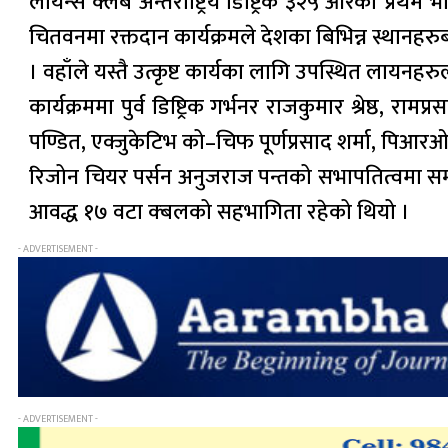
लायन्स क्लब अन्तराष्ट्रिय डिष्ट्रिक ३२५ आरका प्रथम 
चितवनमा रक्तदान कार्यक्रमले देशका बिभिन्न स्थानह
। वहाँले यस्तै उत्कृष्ट कार्यका लागि उपस्थित लायनहरु
कार्यक्रममा पुर्व डिष्ट्रिक गर्भनर राजकुमार श्रेष्ठ, रा
पण्डित, एक्जुकेटिभ को–चिफ पूर्णप्रसाद शर्मा, पिआरओ 
रिजोन चियर पर्सन अनुजराज पन्तको सभापतित्वमा सम्पन्न
आवद्ध १७ वटा क्बलको सहभागिता रहेको थियो ।
- ADVERTISEMENT -
- ADVERTISEMENT -