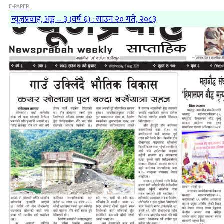
E-PAPER
न्यूजप्रवाह, अङ्क – ३ (वर्ष ६) : साउन २० गते, २०८३