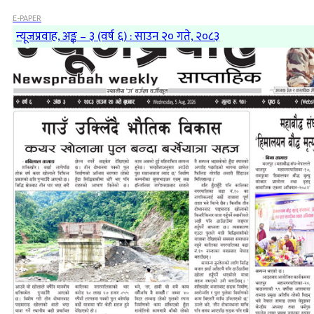
E-PAPER
न्यूजप्रवाह, अङ्क – ३ (वर्ष ६) : साउन २० गते, २०८३