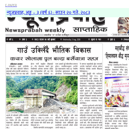
E-PAPER
न्यूजप्रवाह, अङ्क – ३ (वर्ष ६) : साउन २० गते, २०८३