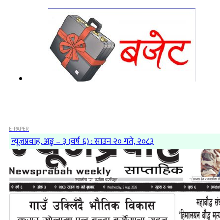
E-PAPER
न्यूजप्रवाह, अङ्क – ३ (वर्ष ६) : साउन २० गते, २०८३