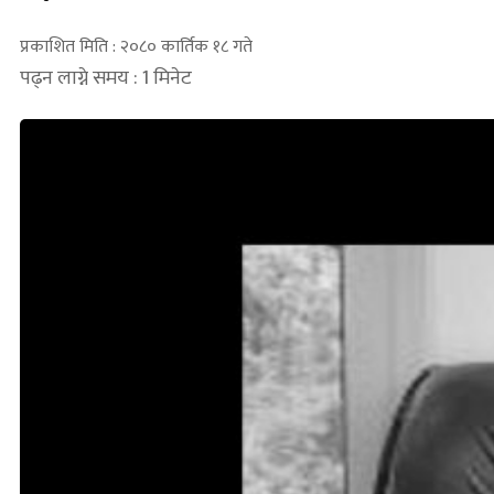
प्रकाशित मिति : २०८० कार्तिक १८ गते
पढ्न लाग्ने समय : 1 मिनेट