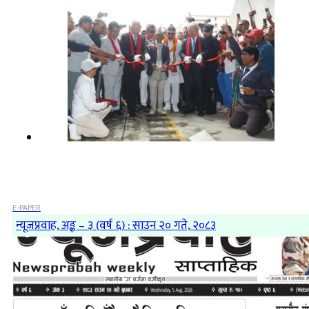
E-PAPER
न्यूजप्रवाह, अङ्क – ३ (वर्ष ६) : साउन २० गते, २०८३