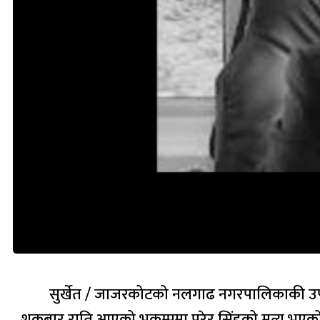
सुर्खेत / जाजरकोटको नलगाढ नगरपालिकाकी उपप्र
शुक्रबार राति आएको भुकम्पमा परेर सिंहको मृत्यु भ