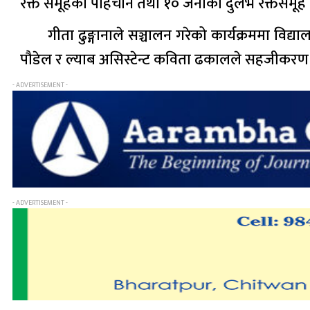
रक्त समूहको पहिचान तथा १० जनाको दुर्लभ रक्तसमू
गीता ढुङ्गानाले सञ्चालन गरेको कार्यक्रममा विद्
पौडेल र ल्याब असिस्टेन्ट कविता ढकालले सहजीकरण
- ADVERTISEMENT -
- ADVERTISEMENT -