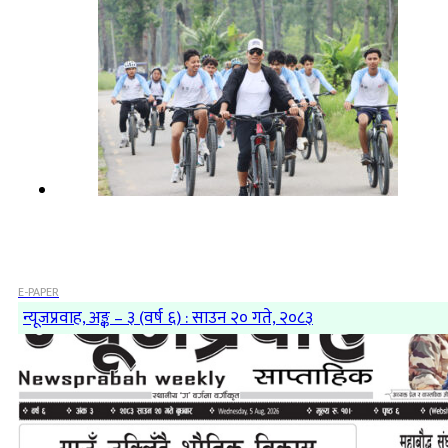
E-PAPER
न्यूजप्रवाह, अङ्क – ३ (वर्ष ६) : साउन २० गते, २०८३