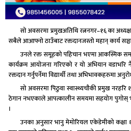
सो अवसरमा प्रमुखअतिथि रत्ननगर–१६ का अध्यक्ष हे
सबैले आआफ्नो ठाउँबाट रक्तदानजस्तो महान् कार्य सञ्
उनले रक्त समूहको पहिचान भएमा आकस्मिक समयमा काम 
कार्यक्रम आयोजना गरिएको र यो अभियान वडाभरि नै 
रक्तदान गर्नुपर्नेमा विद्यार्थी तथा अभिभावकहरुमा अनु
सो अवसरमा पिठुवा स्वास्थ्यचौकी प्रमुख नरहर
ठेगान नभएकाले आपत्कालीन समयमा सहयोग पुगोस् भन्ने उ
।
उनका अनुसार भानु मेमोरियल एकेडेमीको कक्षा ६