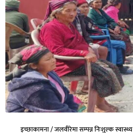
इच्छाकामना / जलवीरेमा सम्पन्न निःशुल्क स्वास्