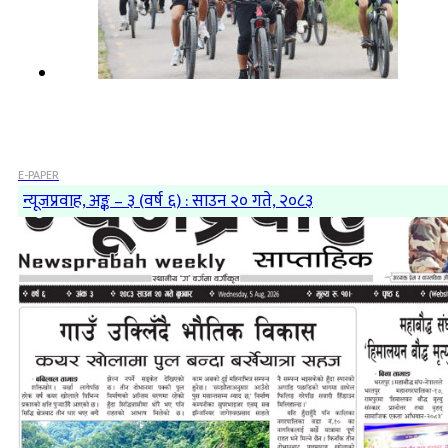
E-PAPER
न्यूजप्रवाह, अङ्क – ३ (वर्ष ६) : साउन २० गते, २०८३