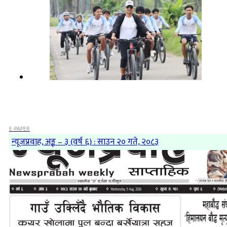
E-PAPER
न्यूजप्रवाह, अङ्क – ३ (वर्ष ६) : साउन २० गते, २०८३