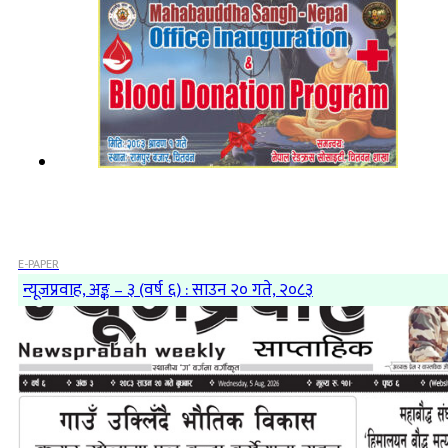
E-PAPER
न्यूजप्रवाह, अङ्क – ३ (वर्ष ६) : साउन २० गते, २०८३