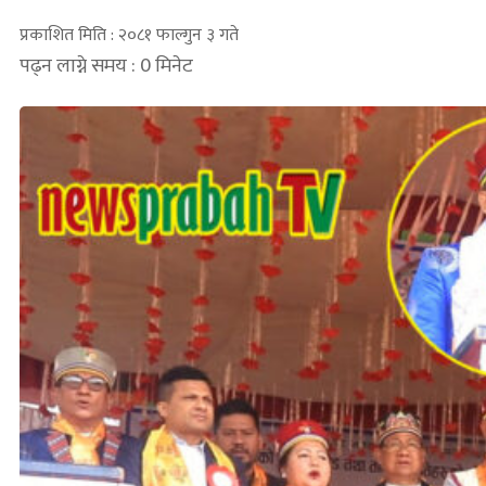
प्रकाशित मिति : २०८१ फाल्गुन ३ गते
पढ्न लाग्ने समय : 0 मिनेट