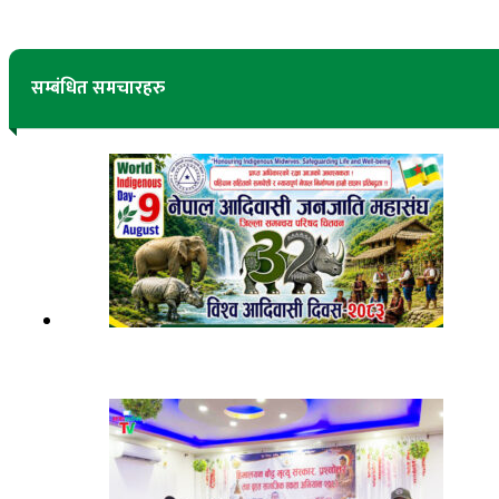
सम्बंधित समचारहरु