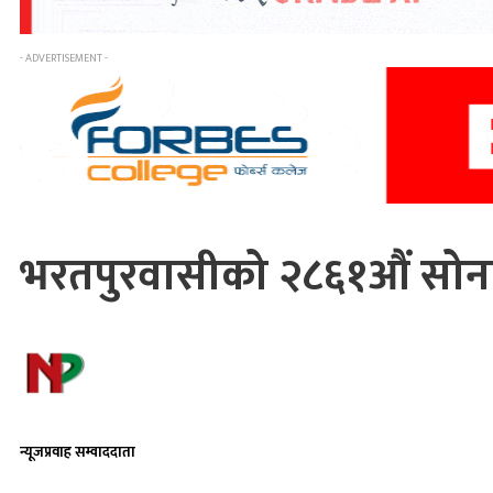
- ADVERTISEMENT -
भरतपुरवासीको २८६१औं सोनाम
न्यूजप्रवाह सम्वाददाता