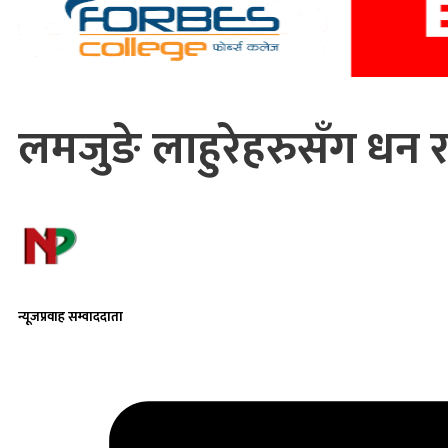
लमजुङे लाहुरेहरुसँग धन र
न्यूजप्रवाह सम्वाददाता