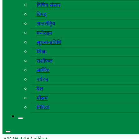
विचित्र संसार
विपद्
अन्तर्राष्ट्रिय
मनोरञ्जन
सूचना-प्रविधि
शिक्षा
राशीफल
आर्थिक
पर्यटन
देश
मौसम
भिडियो
२०८३ श्रावण २३, शनिबार