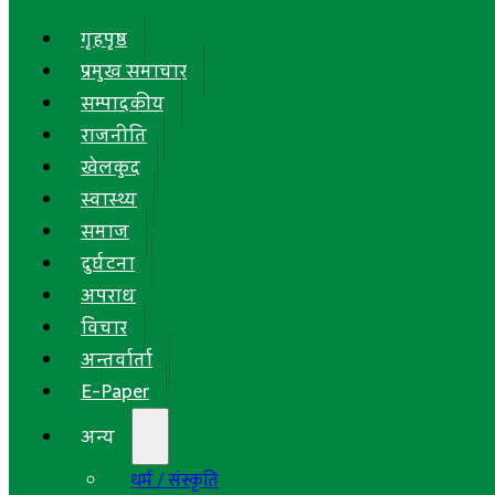
गृहपृष्ठ
प्रमुख समाचार
सम्पादकीय
राजनीति
खेलकुद
स्वास्थ्य
समाज
दुर्घटना
अपराध
विचार
अन्तर्वार्ता
E-Paper
अन्य
धर्म / संस्कृति