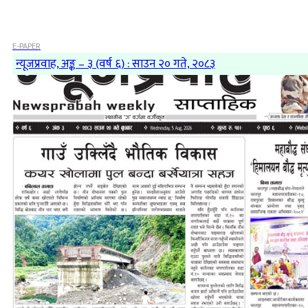
E-PAPER
न्यूजप्रवाह, अङ्क – ३ (वर्ष ६) : साउन २० गते, २०८३