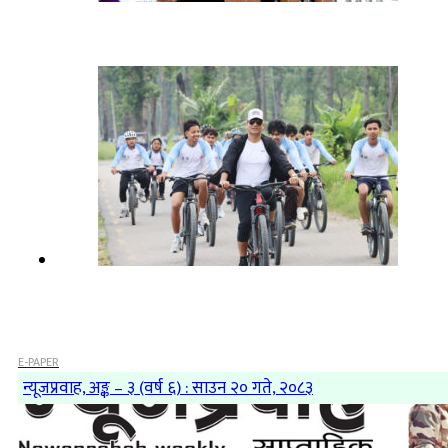
E-PAPER
न्यूजप्रवाह, अङ्क – ३ (वर्ष ६) : साउन २० गते, २०८३