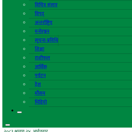
विचित्र संसार
विपद्
अन्तर्राष्ट्रिय
मनोरञ्जन
सूचना-प्रविधि
शिक्षा
राशीफल
आर्थिक
पर्यटन
देश
मौसम
भिडियो
२०८३ श्रावण २४, आईतवार