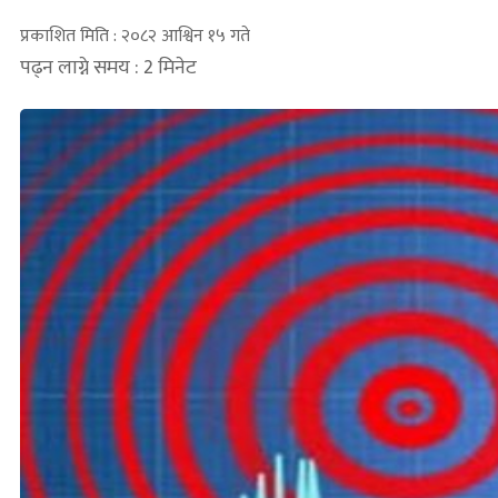
प्रकाशित मिति : २०८२ आश्विन १५ गते
पढ्न लाग्ने समय : 2 मिनेट