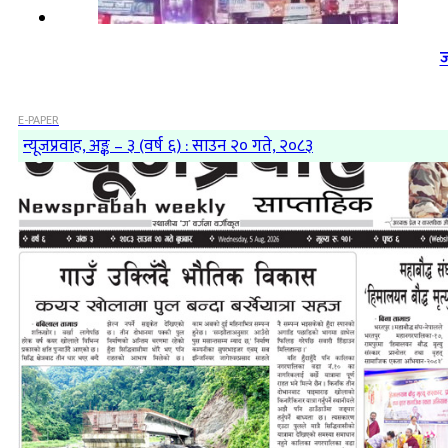
ज
E-PAPER
न्यूजप्रवाह, अङ्क – ३ (वर्ष ६) : साउन २० गते, २०८३