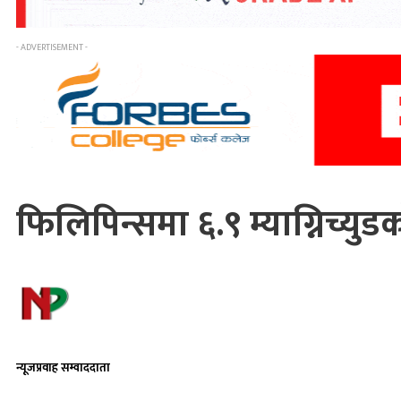
- ADVERTISEMENT -
फिलिपिन्समा ६.९ म्याग्निच्युड
न्यूजप्रवाह सम्वाददाता