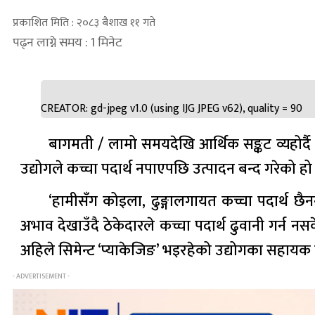
प्रकाशित मिति : २०८३ बैशाख ११ गते
पढ्न लाग्ने समय : 1 मिनेट
CREATOR: gd-jpeg v1.0 (using IJG JPEG v62), quality = 90
बागमती / लामो समयदेखि आर्थिक सङ्कट व्यहोर्दै
उद्योगले कच्चा पदार्थ नपाएपछि उत्पादन बन्द गरेको हो
‘हामीसँग कोइला, ढुङ्गालगायत कच्चा पदार्थ छ
अभाव देखाउँदै ठेकेदारले कच्चा पदार्थ ढुवानी गर्न नस
अहिले सिमेन्ट ‘प्याकेजिङ’ भइरहेको उद्योगका सहायक प्रब
- ADVERTISEMENT -