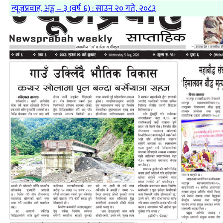
न्यूजप्रवाह, अङ्क – ३ (वर्ष ६) : साउन २० गते, २०८३