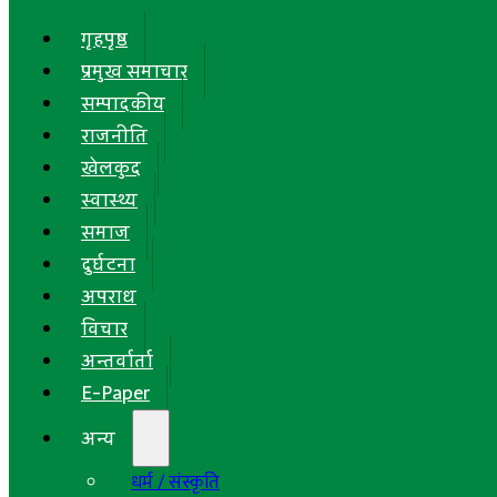
गृहपृष्ठ
प्रमुख समाचार
सम्पादकीय
राजनीति
खेलकुद
स्वास्थ्य
समाज
दुर्घटना
अपराध
विचार
अन्तर्वार्ता
E-Paper
अन्य
धर्म / संस्कृति