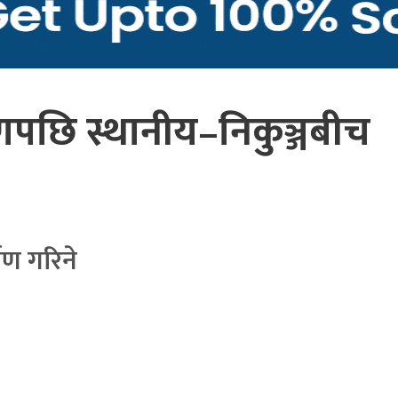
णपछि स्थानीय–निकुञ्जबीच
ाण गरिने