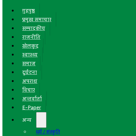
गृहपृष्ठ
प्रमुख समाचार
सम्पादकीय
राजनीति
खेलकुद
स्वास्थ्य
समाज
दुर्घटना
अपराध
विचार
अन्तर्वार्ता
E-Paper
अन्य
धर्म / संस्कृति