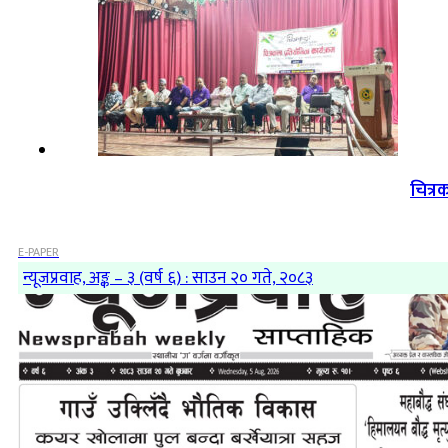
चित्र
E-PAPER
न्यूजप्रवाह, अङ्क – ३ (वर्ष ६) : साउन २० गते, २०८३