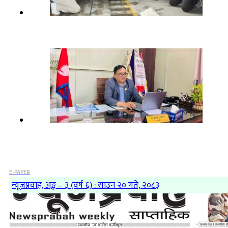
E-PAPER
न्यूजप्रवाह, अङ्क – ३ (वर्ष ६) : साउन २० गते, २०८३