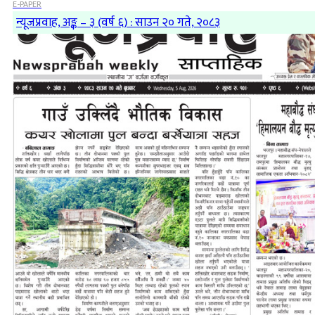
E-PAPER
न्यूजप्रवाह, अङ्क – ३ (वर्ष ६) : साउन २० गते, २०८३