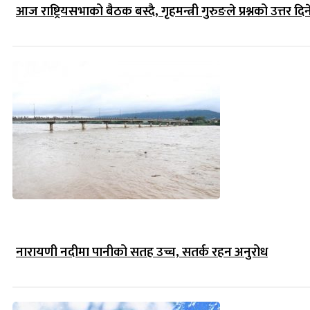
आज राष्ट्रियसभाको बैठक बस्दै, गृहमन्त्री गुरुङले प्रश्नको उत्तर दिन
नारायणी नदीमा पानीको सतह उच्च, सतर्क रहन अनुरोध