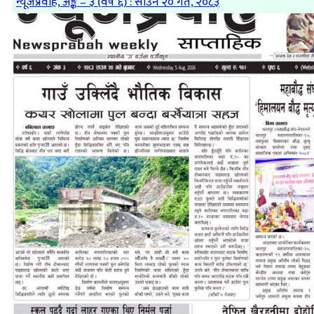
न्यूजप्रवाह, अङ्क – ३ (वर्ष ६) : साउन २० गते, २०८३