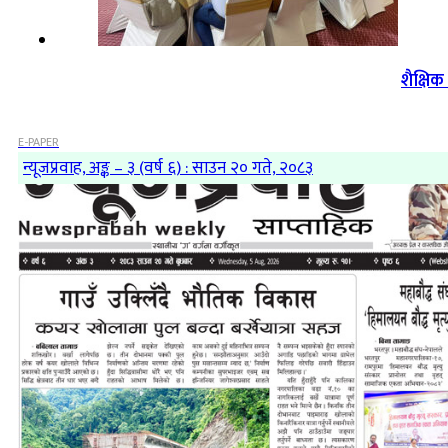
शैक्षि
E-PAPER
न्यूजप्रवाह, अङ्क – ३ (वर्ष ६) : साउन २० गते, २०८३