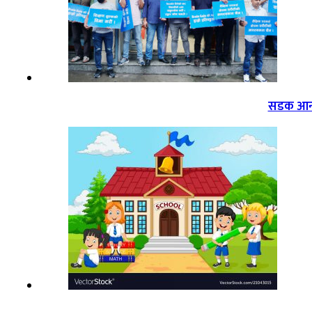
सडक आन्द