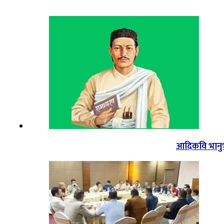
आदिकवि भानुभक