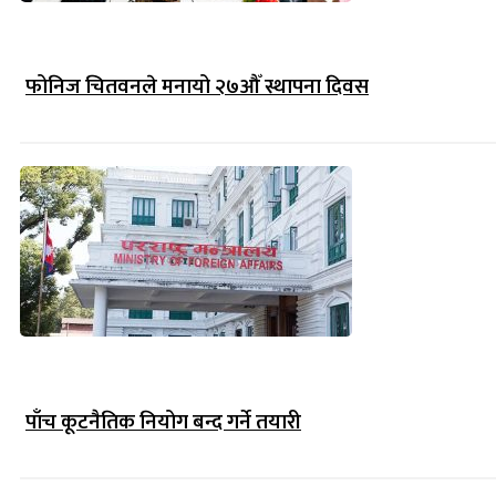
फोनिज चितवनले मनायो २७औँ स्थापना दिवस
पाँच कूटनैतिक नियोग बन्द गर्ने तयारी