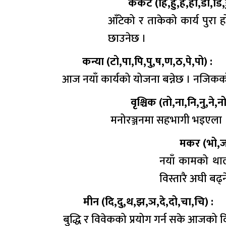
कर्कट (हि,हु,हे,हो,डा,डि,ड
आँटेको र ताकेको कार्य पुरा 
छाउनेछ ।
कन्या (टो,पा,पि,पु,ष,ण,ठ,पे,पो) :
आज नयाँ कार्यको योजना बन्नेछ । नजिकको 
वृश्चिक (तो,ना,नि,नु,ने,न
मनोरञ्जनमा सहभागी भइएला । व
मकर (भो,जा
नयाँ कामको थालन
विस्तारै अघी बढ्
मीन (दि,दु,थ,झ,ञ,दे,दो,चा,चि) :
बुद्धि र विवेकको प्रयोग गर्न सके आजको 