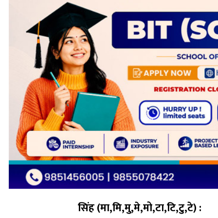
सिंह (मा,मि,मु,मे,मो,टा,टि,टु,टे) :