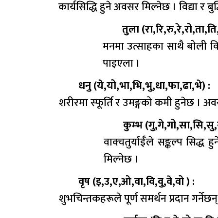
कार्यसिद्धि हुने अवसर मिल्नेछ । विद्या र 
तुला (रा,रि,रु,रे,रो,ता,ति,
मनमा उत्साहका साथै बोली विक्
पाइएला ।
धनु (ये,यो,भा,भि,भु,धा,फा,ढा,भे) :
शरीरमा स्फूर्ति र उमङ्गको कमी हुनेछ । 
कुम्भ (गु,गे,गो,सा,सि,सु,
वाक्चतुर्याईँले सङ्कल्प सिद
मिल्नेछ ।
वृष (इ,उ,ए,ओ,वा,वि,वु,वे,वो ) :
शुभचिन्तकहरूले पूर्ण समर्थन प्रदान गर्न