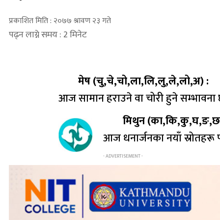
प्रकाशित मिति : २०७७ श्रावण २३ गते
पढ्न लाग्ने समय : 2 मिनेट
मेष (चु,चे,चो,ला,लि,लु,ले,लो,अ) :
आज सामान हराउने वा चोरी हुने सम्भावना छ 
मिथुन (का,कि,कु,घ,ङ,छ,
आज धनार्जनका नयाँ स्रोतहरू पत्
- ADVERTISEMENT -