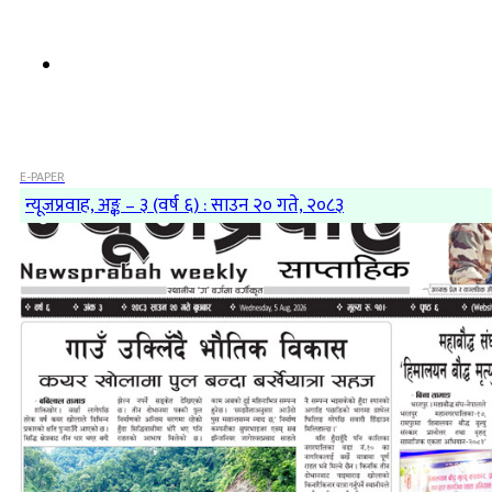
E-PAPER
न्यूजप्रवाह, अङ्क – ३ (वर्ष ६) : साउन २० गते, २०८३