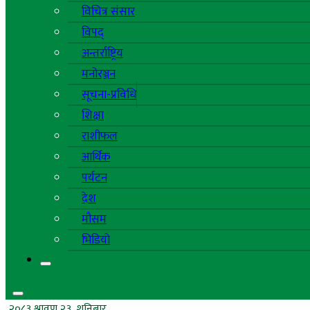
विचित्र संसार
विपद्
अन्तर्राष्ट्रिय
मनोरञ्जन
सूचना-प्रविधि
शिक्षा
राशीफल
आर्थिक
पर्यटन
देश
मौसम
भिडियो
२०८३ श्रावण २३, शनिबार