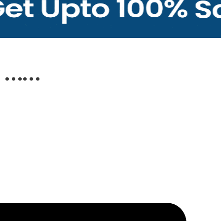
दा ……