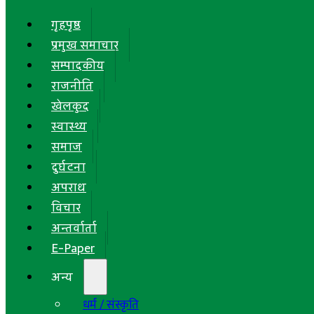
गृहपृष्ठ
प्रमुख समाचार
सम्पादकीय
राजनीति
खेलकुद
स्वास्थ्य
समाज
दुर्घटना
अपराध
विचार
अन्तर्वार्ता
E-Paper
अन्य
धर्म / संस्कृति