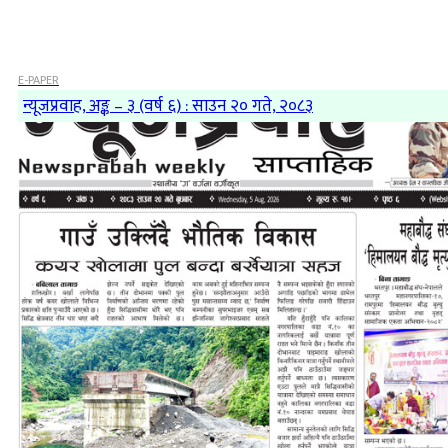
E-PAPER
न्यूजप्रवाह, अङ्क – ३ (वर्ष ६) : साउन २० गते, २०८३