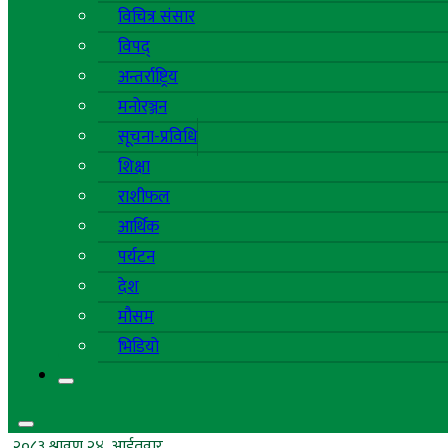
विचित्र संसार
विपद्
अन्तर्राष्ट्रिय
मनोरञ्जन
सूचना-प्रविधि
शिक्षा
राशीफल
आर्थिक
पर्यटन
देश
मौसम
भिडियो
२०८३ श्रावण २४, आईतवार