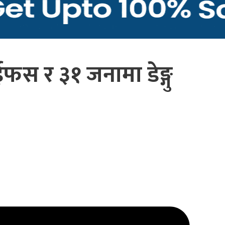
फस र ३१ जनामा डेङ्गु