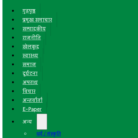
गृहपृष्ठ
प्रमुख समाचार
सम्पादकीय
राजनीति
खेलकुद
स्वास्थ्य
समाज
दुर्घटना
अपराध
विचार
अन्तर्वार्ता
E-Paper
अन्य
धर्म / संस्कृति