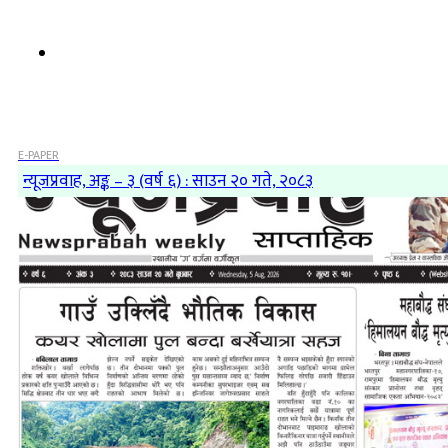
E-PAPER
न्यूजप्रवाह, अङ्क – ३ (वर्ष ६) : साउन २० गते, २०८३