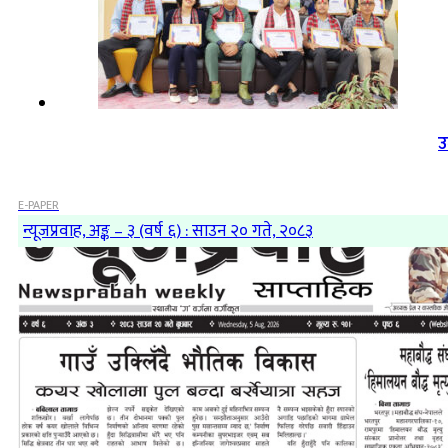
उ
E-PAPER
न्यूजप्रवाह, अङ्क – ३ (वर्ष ६) : साउन २० गते, २०८३