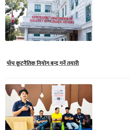
पाँच कूटनैतिक नियोग बन्द गर्ने तयारी