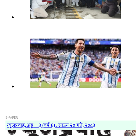
E-PAPER
न्यूजप्रवाह, अङ्क – ३ (वर्ष ६) : साउन २० गते, २०८३