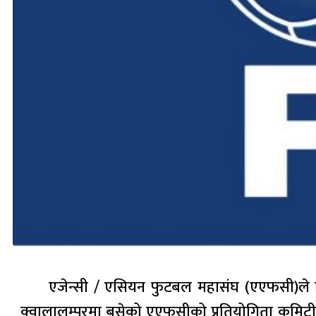
एजेन्सी / एसियन फुटबल महासंघ (एएफसी)ले 
क्वालालम्पुरमा बसेको एएफसीको प्रतियोगिता कमिटीको