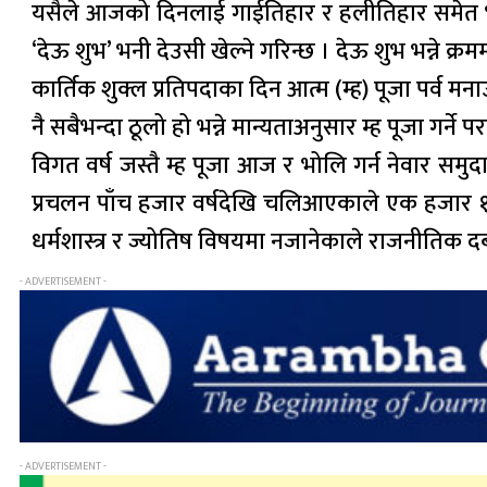
यसैले आजको दिनलाई गाईतिहार र हलीतिहार समेत भन
‘देऊ शुभ’ भनी देउसी खेल्ने गरिन्छ । देऊ शुभ भन्ने 
कार्तिक शुक्ल प्रतिपदाका दिन आत्म (म्ह) पूजा पर्व 
नै सबैभन्दा ठूलो हो भन्ने मान्यताअनुसार म्ह पूजा गर्ने प
विगत वर्ष जस्तै म्ह पूजा आज र भोलि गर्न नेवार समु
प्रचलन पाँच हजार वर्षदेखि चलिआएकाले एक हजार १४१
धर्मशास्त्र र ज्योतिष विषयमा नजानेकाले राजनीतिक 
- ADVERTISEMENT -
- ADVERTISEMENT -