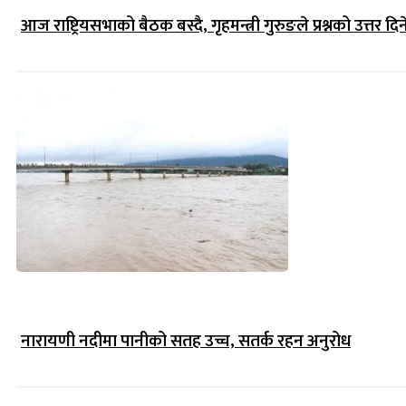
आज राष्ट्रियसभाको बैठक बस्दै, गृहमन्त्री गुरुङले प्रश्नको उत्तर दिन
नारायणी नदीमा पानीको सतह उच्च, सतर्क रहन अनुरोध