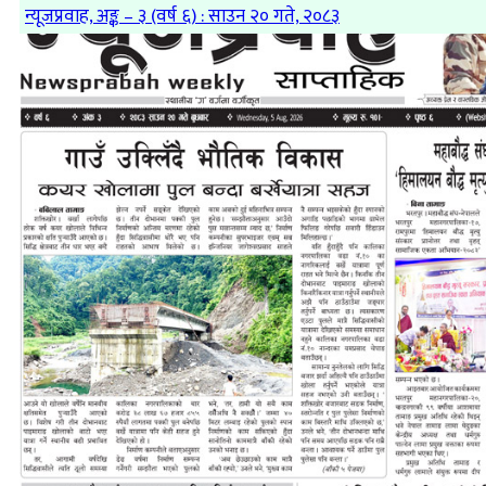
न्यूजप्रवाह, अङ्क – ३ (वर्ष ६) : साउन २० गते, २०८३